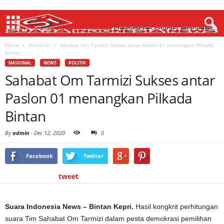
Home
Nasional
Sahabat Om Tarmizi Sukses antar Paslon 01 menangkan Pilkada
Bintan
NASIONAL
NEWS
POLITIK
Sahabat Om Tarmizi Sukses antar
Paslon 01 menangkan Pilkada
Bintan
By
admin
-
Dec 12, 2020
0
Facebook
Twitter
tweet
Suara Indonesia News – Bintan Kepri.
Hasil kongkrit perhitungan
suara Tim Sahabat Om Tarmizi dalam pesta demokrasi pemilihan