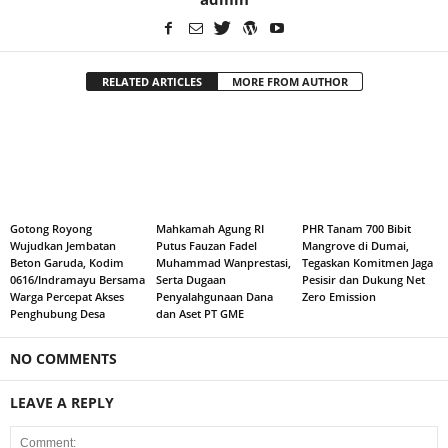
RELATED ARTICLES
MORE FROM AUTHOR
Gotong Royong
Mahkamah Agung RI
PHR Tanam 700 Bibit
Wujudkan Jembatan
Putus Fauzan Fadel
Mangrove di Dumai,
Beton Garuda, Kodim
Muhammad Wanprestasi,
Tegaskan Komitmen Jaga
0616/Indramayu Bersama
Serta Dugaan
Pesisir dan Dukung Net
Warga Percepat Akses
Penyalahgunaan Dana
Zero Emission
Penghubung Desa
dan Aset PT GME
NO COMMENTS
LEAVE A REPLY