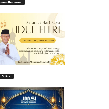
kman Abunawas
I Sultra