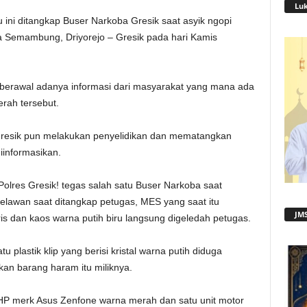
Lu
u ini ditangkap Buser Narkoba Gresik saat asyik ngopi
 Semambung, Driyorejo – Gresik pada hari Kamis
 berawal adanya informasi dari masyarakat yang mana ada
rah tersebut.
 Gresik pun melakukan penyelidikan dan mematangkan
diinformasikan.
olres Gresik! tegas salah satu Buser Narkoba saat
elawan saat ditangkap petugas, MES yang saat itu
JMS
s dan kaos warna putih biru langsung digeledah petugas.
u plastik klip yang berisi kristal warna putih diduga
an barang haram itu miliknya.
 HP merk Asus Zenfone warna merah dan satu unit motor