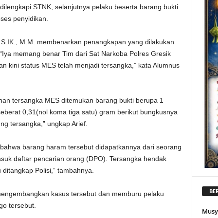
dilengkapi STNK, selanjutnya pelaku beserta barang bukti
ses penyidikan.
H., S.IK., M.M. membenarkan penangkapan yang dilakukan
 “Iya memang benar Tim dari Sat Narkoba Polres Gresik
n kini status MES telah menjadi tersangka,” kata Alumnus
han tersangka MES ditemukan barang bukti berupa 1
 seberat 0,31(nol koma tiga satu) gram berikut bungkusnya
ung tersangka,” ungkap Arief.
bahwa barang haram tersebut didapatkannya dari seorang
masuk daftar pencarian orang (DPO). Tersangka hendak
ditangkap Polisi,” tambahnya.
BER
g mengembangkan kasus tersebut dan memburu pelaku
go tersebut.
Musy