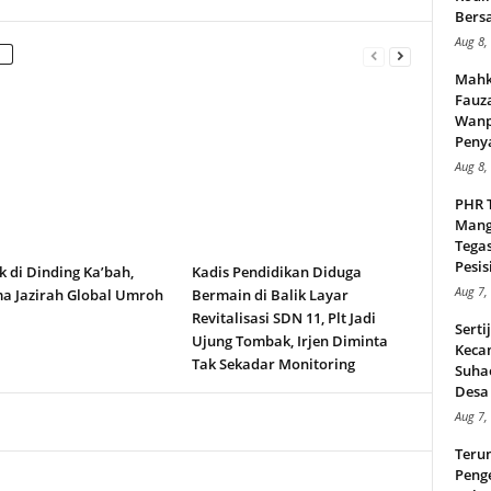
Bers
Aug 8,
Mahk
Fauz
Wanp
Peny
Aug 8,
PHR 
Mang
Tega
Pesisi
k di Dinding Ka’bah,
Kadis Pendidikan Diduga
Aug 7,
a Jazirah Global Umroh
Bermain di Balik Layar
Revitalisasi SDN 11, Plt Jadi
Serti
Ujung Tombak, Irjen Diminta
Keca
Tak Sekadar Monitoring
Suha
Desa 
Aug 7,
Teru
Peng