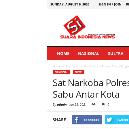
SUNDAY, AUGUST 9, 2026
SIGN IN / JOIN
R
HOME
NASIONAL
SULTRA
Home
Nasional
Sat Narkoba Polres Gresik Ringk
NASIONAL
NEWS
Sat Narkoba Polre
Sabu Antar Kota
By
admin
-
Jan 28, 2021
0
SHARE
Facebook
Twitter