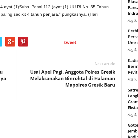
Bias
14 ayat (1)Subs. Pasal 112 (ayat (1) UU RI No. 35 Tahun
Panc
Indra
ling sedikit 4 tahun penjara,” pungkasnya. (Hari
Aug 9,
Berbi
Bersa
tweet
Umr
Aug 9,
Kadi
Next article
Berma
bu
Usai Apel Pagi, Anggota Polres Gresik
Revit
nya
Melaksanakan Binrohtal di Halaman
Aug 9,
Mapolres Gresik Baru
Satre
Lang
Gram
Eksta
Aug 9,
Goto
Jemb
Kodi