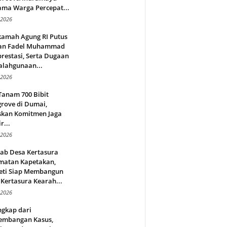
ama Warga Percepat...
 2026
amah Agung RI Putus
an Fadel Muhammad
restasi, Serta Dugaan
alahgunaan...
 2026
Tanam 700 Bibit
rove di Dumai,
skan Komitmen Jaga
r...
 2026
jab Desa Kertasura
matan Kapetakan,
eti Siap Membangun
Kertasura Kearah...
 2026
ngkap dari
embangan Kasus,