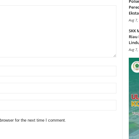
Pols
Pere
Ekstas
Aug 7,
SKK 
Riau 
Lindu
Aug 7,
browser for the next time I comment.