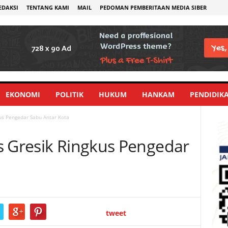
EDAKSI
TENTANG KAMI
MAIL
PEDOMAN PEMBERITAAN MEDIA SIBER
EKONOMI
POLITIK
HUKUM
HANKAM
PENDIDIK
us Pengedar Sabu Antar Kota
s Gresik Ringkus Pengedar
tweet