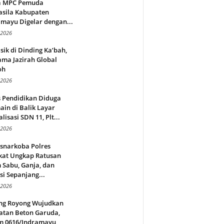
a MPC Pemuda
asila Kabupaten
mayu Digelar dengan...
 2026
sik di Dinding Ka’bah,
ma Jazirah Global
oh
 2026
s Pendidikan Diduga
in di Balik Layar
alisasi SDN 11, Plt...
 2026
snarkoba Polres
kat Ungkap Ratusan
 Sabu, Ganja, dan
si Sepanjang...
 2026
ng Royong Wujudkan
atan Beton Garuda,
m 0616/Indramayu