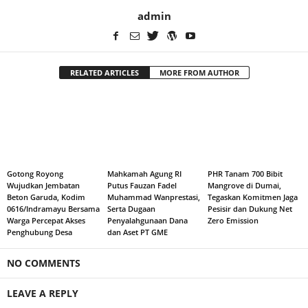
admin
RELATED ARTICLES
MORE FROM AUTHOR
Gotong Royong
Mahkamah Agung RI
PHR Tanam 700 Bibit
Wujudkan Jembatan
Putus Fauzan Fadel
Mangrove di Dumai,
Beton Garuda, Kodim
Muhammad Wanprestasi,
Tegaskan Komitmen Jaga
0616/Indramayu Bersama
Serta Dugaan
Pesisir dan Dukung Net
Warga Percepat Akses
Penyalahgunaan Dana
Zero Emission
Penghubung Desa
dan Aset PT GME
NO COMMENTS
LEAVE A REPLY