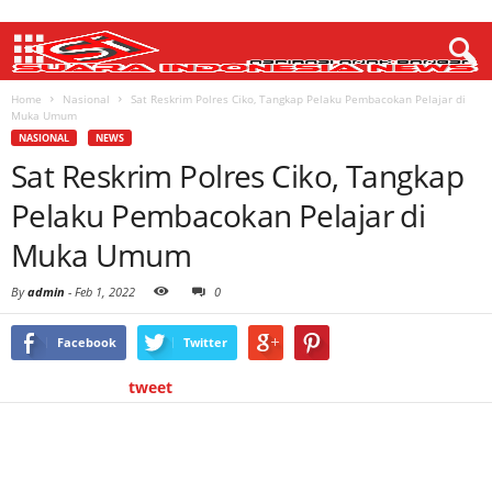
Home
Nasional
Sat Reskrim Polres Ciko, Tangkap Pelaku Pembacokan Pelajar di
Muka Umum
NASIONAL
NEWS
Sat Reskrim Polres Ciko, Tangkap
Pelaku Pembacokan Pelajar di
Muka Umum
By
admin
-
Feb 1, 2022
0
Facebook
Twitter
tweet