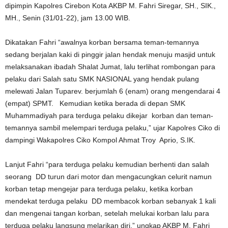
dipimpin Kapolres Cirebon Kota AKBP M. Fahri Siregar, SH., SIK.,
MH., Senin (31/01-22), jam 13.00 WIB.
Dikatakan Fahri “awalnya korban bersama teman-temannya
sedang berjalan kaki di pinggir jalan hendak menuju masjid untuk
melaksanakan ibadah Shalat Jumat, lalu terlihat rombongan para
pelaku dari Salah satu SMK NASIONAL yang hendak pulang
melewati Jalan Tuparev. berjumlah 6 (enam) orang mengendarai 4
(empat) SPMT. Kemudian ketika berada di depan SMK
Muhammadiyah para terduga pelaku dikejar korban dan teman-
temannya sambil melempari terduga pelaku,” ujar Kapolres Ciko di
dampingi Wakapolres Ciko Kompol Ahmat Troy Aprio, S.IK.
Lanjut Fahri “para terduga pelaku kemudian berhenti dan salah
seorang DD turun dari motor dan mengacungkan celurit namun
korban tetap mengejar para terduga pelaku, ketika korban
mendekat terduga pelaku DD membacok korban sebanyak 1 kali
dan mengenai tangan korban, setelah melukai korban lalu para
terduga pelaku langsung melarikan diri,” ungkap AKBP M. Fahri