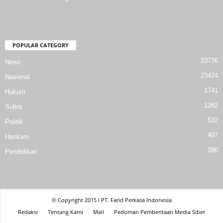
POPULAR CATEGORY
23736
News
23424
Nasional
1741
Hukum
1282
Sultra
532
Politik
407
Hankam
390
Pendidikan
© Copyright 2015 l PT. Farid Perkasa Indonesia
Redaksi
Tentang Kami
Mail
Pedoman Pemberitaan Media Siber