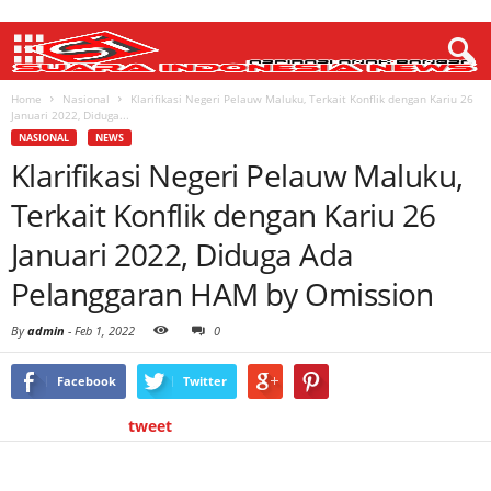
Home
Nasional
Klarifikasi Negeri Pelauw Maluku, Terkait Konflik dengan Kariu 26
Januari 2022, Diduga...
NASIONAL
NEWS
Klarifikasi Negeri Pelauw Maluku,
Terkait Konflik dengan Kariu 26
Januari 2022, Diduga Ada
Pelanggaran HAM by Omission
By
admin
-
Feb 1, 2022
0
Facebook
Twitter
tweet