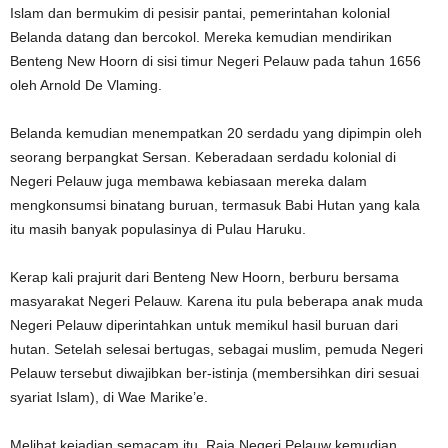
Islam dan bermukim di pesisir pantai, pemerintahan kolonial
Belanda datang dan bercokol. Mereka kemudian mendirikan
Benteng New Hoorn di sisi timur Negeri Pelauw pada tahun 1656
oleh Arnold De Vlaming.
Belanda kemudian menempatkan 20 serdadu yang dipimpin oleh
seorang berpangkat Sersan. Keberadaan serdadu kolonial di
Negeri Pelauw juga membawa kebiasaan mereka dalam
mengkonsumsi binatang buruan, termasuk Babi Hutan yang kala
itu masih banyak populasinya di Pulau Haruku.
Kerap kali prajurit dari Benteng New Hoorn, berburu bersama
masyarakat Negeri Pelauw. Karena itu pula beberapa anak muda
Negeri Pelauw diperintahkan untuk memikul hasil buruan dari
hutan. Setelah selesai bertugas, sebagai muslim, pemuda Negeri
Pelauw tersebut diwajibkan ber-istinja (membersihkan diri sesuai
syariat Islam), di Wae Marike’e.
Melihat kejadian semacam itu, Raja Negeri Pelauw kemudian