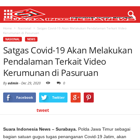
Home
Nasional
Satgas Covid-19 Akan Melakukan Pendalaman Terkait Video
Kerumunan di Pasuruan
NASIONAL
NEWS
Satgas Covid-19 Akan Melakukan
Pendalaman Terkait Video
Kerumunan di Pasuruan
By
admin
-
Dec 29, 2020
0
Facebook
Twitter
tweet
Suara Indonesia News – Surabaya.
Polda Jawa Timur sebagai
bagian satuan gugus tugas penanganan Covid-19 Jatim, akan