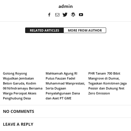
admin
RELATED ARTICLES
MORE FROM AUTHOR
Gotong Royong
Mahkamah Agung RI
PHR Tanam 700 Bibit
Wujudkan Jembatan
Putus Fauzan Fadel
Mangrove di Dumai,
Beton Garuda, Kodim
Muhammad Wanprestasi,
Tegaskan Komitmen Jaga
0616/Indramayu Bersama
Serta Dugaan
Pesisir dan Dukung Net
Warga Percepat Akses
Penyalahgunaan Dana
Zero Emission
Penghubung Desa
dan Aset PT GME
NO COMMENTS
LEAVE A REPLY