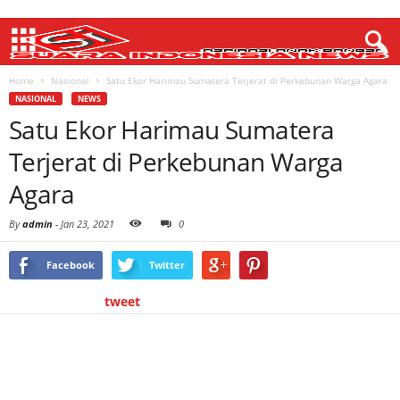
Home
Nasional
Satu Ekor Harimau Sumatera Terjerat di Perkebunan Warga Agara
NASIONAL
NEWS
Satu Ekor Harimau Sumatera
Terjerat di Perkebunan Warga
Agara
By
admin
-
Jan 23, 2021
0
Facebook
Twitter
tweet