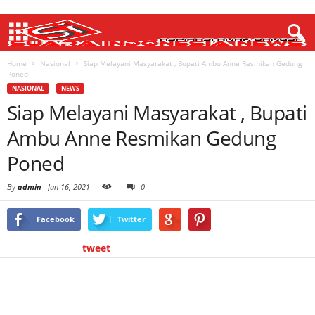
Home
Nasional
Siap Melayani Masyarakat , Bupati Ambu Anne Resmikan Gedung
Poned
NASIONAL
NEWS
Siap Melayani Masyarakat , Bupati
Ambu Anne Resmikan Gedung
Poned
By
admin
-
Jan 16, 2021
0
Facebook
Twitter
tweet