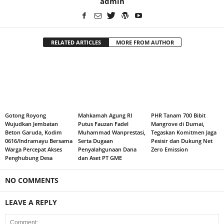
admin
RELATED ARTICLES
MORE FROM AUTHOR
Gotong Royong
Mahkamah Agung RI
PHR Tanam 700 Bibit
Wujudkan Jembatan
Putus Fauzan Fadel
Mangrove di Dumai,
Beton Garuda, Kodim
Muhammad Wanprestasi,
Tegaskan Komitmen Jaga
0616/Indramayu Bersama
Serta Dugaan
Pesisir dan Dukung Net
Warga Percepat Akses
Penyalahgunaan Dana
Zero Emission
Penghubung Desa
dan Aset PT GME
NO COMMENTS
LEAVE A REPLY