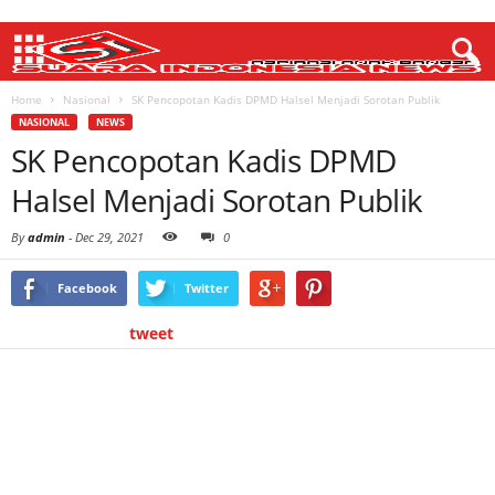
Home
Nasional
SK Pencopotan Kadis DPMD Halsel Menjadi Sorotan Publik
NASIONAL
NEWS
SK Pencopotan Kadis DPMD
Halsel Menjadi Sorotan Publik
By
admin
-
Dec 29, 2021
0
Facebook
Twitter
tweet