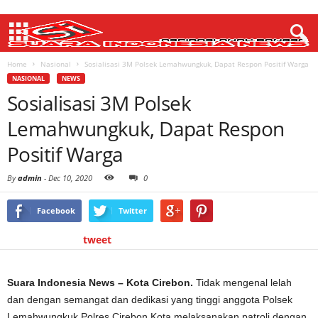
Home
Nasional
Sosialisasi 3M Polsek Lemahwungkuk, Dapat Respon Positif Warga
NASIONAL
NEWS
Sosialisasi 3M Polsek
Lemahwungkuk, Dapat Respon
Positif Warga
By
admin
-
Dec 10, 2020
0
Facebook
Twitter
tweet
Suara Indonesia News – Kota Cirebon.
Tidak mengenal lelah
dan dengan semangat dan dedikasi yang tinggi anggota Polsek
Lemahwungkuk Polres Cirebon Kota melaksanakan patroli dengan