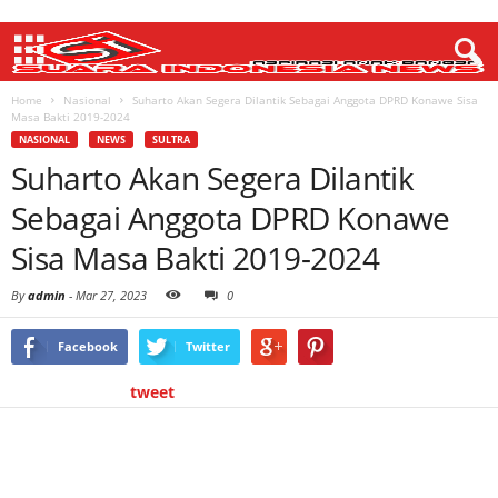
Home
Nasional
Suharto Akan Segera Dilantik Sebagai Anggota DPRD Konawe Sisa
Masa Bakti 2019-2024
NASIONAL
NEWS
SULTRA
Suharto Akan Segera Dilantik
Sebagai Anggota DPRD Konawe
Sisa Masa Bakti 2019-2024
By
admin
-
Mar 27, 2023
0
Facebook
Twitter
tweet