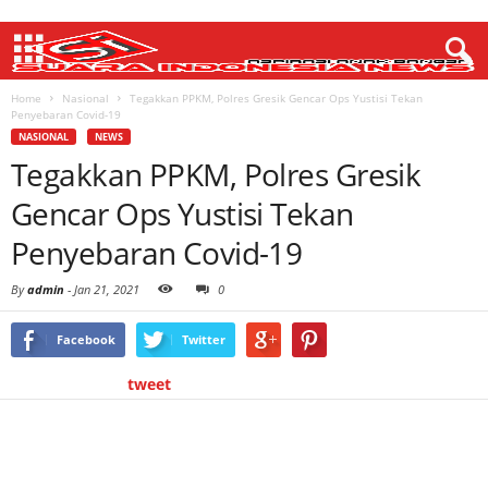
Home
Nasional
Tegakkan PPKM, Polres Gresik Gencar Ops Yustisi Tekan
Penyebaran Covid-19
NASIONAL
NEWS
Tegakkan PPKM, Polres Gresik
Gencar Ops Yustisi Tekan
Penyebaran Covid-19
By
admin
-
Jan 21, 2021
0
Facebook
Twitter
tweet