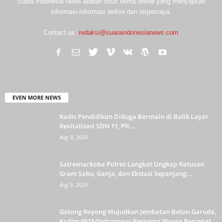
Suara Indonesia News adalah situs berita online yang menyajikan
informasi-informasi terkini dan terpercaya.
Contact us:
redaksi@suaraindonesianews.com
EVEN MORE NEWS
Kadis Pendidikan Diduga Bermain di Balik Layar
Revitalisasi SDN 11, Plt...
Aug 9, 2026
Satresnarkoba Polres Langkat Ungkap Ratusan
Gram Sabu, Ganja, dan Ekstasi Sepanjang...
Aug 9, 2026
Gotong Royong Wujudkan Jembatan Beton Garuda,
Kodim 0616/Indramayu Bersama Warga Percepat...