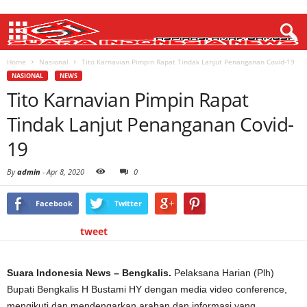
Home
Nasional
Tito Karnavian Pimpin Rapat Tindak Lanjut Penanganan Covid-19
NASIONAL
NEWS
Tito Karnavian Pimpin Rapat
Tindak Lanjut Penanganan Covid-
19
By
admin
-
Apr 8, 2020
0
Facebook
Twitter
tweet
Suara Indonesia News – Bengkalis.
Pelaksana Harian (Plh)
Bupati Bengkalis H Bustami HY dengan media video conference,
mengikuti dan mendengarkan arahan dan informasi yang