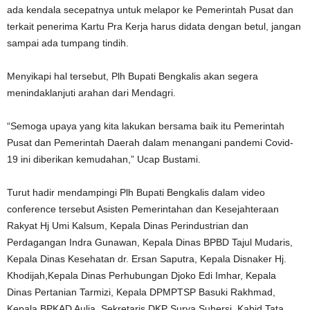
ada kendala secepatnya untuk melapor ke Pemerintah Pusat dan
terkait penerima Kartu Pra Kerja harus didata dengan betul, jangan
sampai ada tumpang tindih.
Menyikapi hal tersebut, Plh Bupati Bengkalis akan segera
menindaklanjuti arahan dari Mendagri.
“Semoga upaya yang kita lakukan bersama baik itu Pemerintah
Pusat dan Pemerintah Daerah dalam menangani pandemi Covid-
19 ini diberikan kemudahan,” Ucap Bustami.
Turut hadir mendampingi Plh Bupati Bengkalis dalam video
conference tersebut Asisten Pemerintahan dan Kesejahteraan
Rakyat Hj Umi Kalsum, Kepala Dinas Perindustrian dan
Perdagangan Indra Gunawan, Kepala Dinas BPBD Tajul Mudaris,
Kepala Dinas Kesehatan dr. Ersan Saputra, Kepala Disnaker Hj.
Khodijah,Kepala Dinas Perhubungan Djoko Edi Imhar, Kepala
Dinas Pertanian Tarmizi, Kepala DPMPTSP Basuki Rakhmad,
Kepala BPKAD Aulia, Sekretaris DKP Surya Suhersi, Kabid Tata