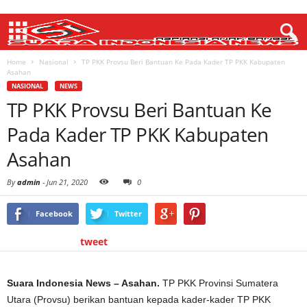
Home
Nasional
TP PKK Provsu Beri Bantuan Ke Pada Kader TP PKK Kabupaten
Asahan
NASIONAL
NEWS
TP PKK Provsu Beri Bantuan Ke
Pada Kader TP PKK Kabupaten
Asahan
By
admin
-
Jun 21, 2020
0
Facebook
Twitter
tweet
Suara Indonesia News – Asahan.
TP PKK Provinsi Sumatera
Utara (Provsu) berikan bantuan kepada kader-kader TP PKK