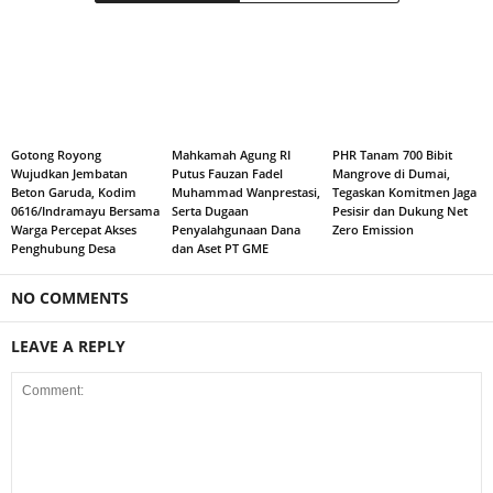
Gotong Royong
Mahkamah Agung RI
PHR Tanam 700 Bibit
Wujudkan Jembatan
Putus Fauzan Fadel
Mangrove di Dumai,
Beton Garuda, Kodim
Muhammad Wanprestasi,
Tegaskan Komitmen Jaga
0616/Indramayu Bersama
Serta Dugaan
Pesisir dan Dukung Net
Warga Percepat Akses
Penyalahgunaan Dana
Zero Emission
Penghubung Desa
dan Aset PT GME
NO COMMENTS
LEAVE A REPLY