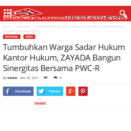
Home
Nasional
Tumbuhkan Warga Sadar Hukum Kantor Hukum, ZAYADA Bangun
Sinergitas Bersama PWC-R
NASIONAL
NEWS
Tumbuhkan Warga Sadar Hukum
Kantor Hukum, ZAYADA Bangun
Sinergitas Bersama PWC-R
By
admin
-
Nov 26, 2021
0
Facebook
Twitter
tweet