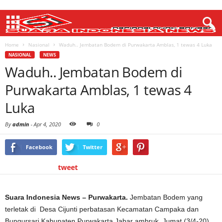
Home
Nasional
Waduh.. Jembatan Bodem di Purwakarta Amblas, 1 tewas 4 Luka
NASIONAL
NEWS
Waduh.. Jembatan Bodem di
Purwakarta Amblas, 1 tewas 4
Luka
By
admin
-
Apr 4, 2020
0
Facebook
Twitter
tweet
Suara Indonesia News – Purwakarta.
Jembatan Bodem yang
terletak di Desa Cijunti perbatasan Kecamatan Campaka dan
Bungursari Kabupaten Purwakarta Jabar ambruk, Jumat (3/4-20).