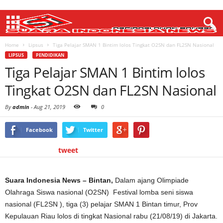
Home
Lipsus
Tiga Pelajar SMAN 1 Bintim lolos Tingkat O2SN dan FL2SN Nasional
LIPSUS
PENDIDIKAN
Tiga Pelajar SMAN 1 Bintim lolos
Tingkat O2SN dan FL2SN Nasional
By
admin
-
Aug 21, 2019
0
Facebook
Twitter
tweet
Suara Indonesia News – Bintan,
Dalam ajang Olimpiade
Olahraga Siswa nasional (O2SN) Festival lomba seni siswa
nasional (FL2SN ), tiga (3) pelajar SMAN 1 Bintan timur, Prov
Kepulauan Riau lolos di tingkat Nasional rabu (21/08/19) di Jakarta.