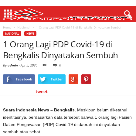
Home
Nasional
1 Orang Lagi PDP Covid-19 di Bengkalis Dinyatakan Sembuh
NASIONAL
NEWS
1 Orang Lagi PDP Covid-19 di
Bengkalis Dinyatakan Sembuh
By
admin
-
Apr 5, 2020
0
Facebook
Twitter
tweet
Suara Indonesia News – Bengkalis.
Meskipun belum diketahui
identitasnya, berdasarkan data tersebut bahwa 1 orang lagi Pasien
Dalam Pengawasan (PDP) Covid-19 di daerah ini dinyatakan
sembuh atau sehat.