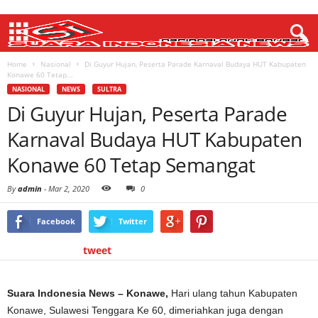
Home
Nasional
Di Guyur Hujan, Peserta Parade Karnaval Budaya HUT Kabupaten
Konawe 60 Tetap...
NASIONAL
NEWS
SULTRA
Di Guyur Hujan, Peserta Parade
Karnaval Budaya HUT Kabupaten
Konawe 60 Tetap Semangat
By
admin
-
Mar 2, 2020
0
Facebook
Twitter
tweet
Suara Indonesia News – Konawe,
Hari ulang tahun Kabupaten
Konawe, Sulawesi Tenggara Ke 60, dimeriahkan juga dengan