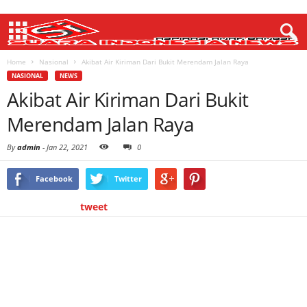
Home
Nasional
Akibat Air Kiriman Dari Bukit Merendam Jalan Raya
NASIONAL
NEWS
Akibat Air Kiriman Dari Bukit
Merendam Jalan Raya
By
admin
-
Jan 22, 2021
0
Facebook
Twitter
tweet