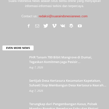
Suara Indonesia News adalah situs berita online yang menyajikan
informasi-informasi terkini dan terpercaya.
Contact us:
redaksi@suaraindonesianews.com
EVEN MORE NEWS
PHR Tanam 700 Bibit Mangrove di Dumai,
Tegaskan Komitmen Jaga Pesisir...
Aug 7, 2026
Sertijab Desa Kertasura Kecamatan Kapetakan,
Suhaeti Siap Membangun Desa Kertasura Kearah...
Aug 7, 2026
Terungkap dari Pengembangan Kasus, Polsek
Mandau Bongkar Peredaran Sabu dan Ekstasi...