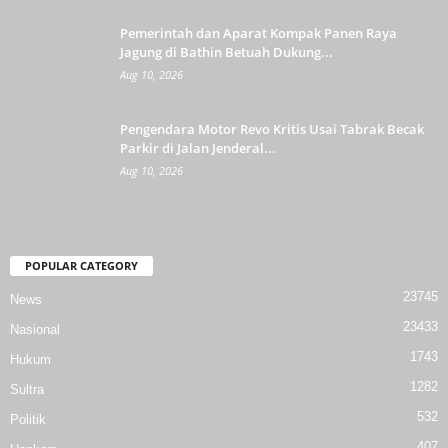
Pemerintah dan Aparat Kompak Panen Raya
Jagung di Bathin Betuah Dukung...
Aug 10, 2026
Pengendara Motor Revo Kritis Usai Tabrak Becak
Parkir di Jalan Jenderal...
Aug 10, 2026
POPULAR CATEGORY
23745
News
23433
Nasional
1743
Hukum
1282
Sultra
532
Politik
407