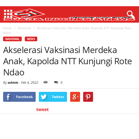
Home
Nasional
Akselerasi Vaksinasi Merdeka Anak, Kapolda NTT Kunjungi Rote
Ndao
NASIONAL
NEWS
Akselerasi Vaksinasi Merdeka
Anak, Kapolda NTT Kunjungi Rote
Ndao
By
admin
-
Feb 4, 2022
0
Facebook
Twitter
tweet