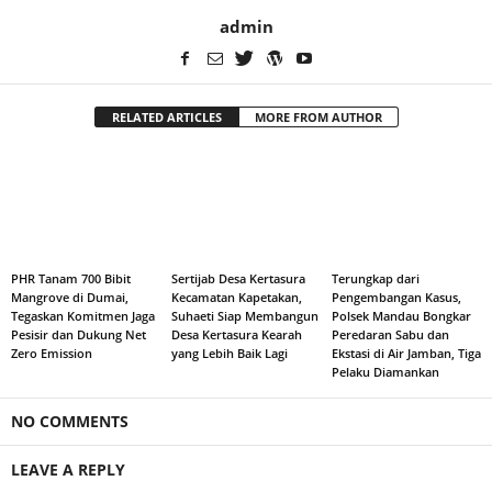
admin
RELATED ARTICLES
MORE FROM AUTHOR
PHR Tanam 700 Bibit
Sertijab Desa Kertasura
Terungkap dari
Mangrove di Dumai,
Kecamatan Kapetakan,
Pengembangan Kasus,
Tegaskan Komitmen Jaga
Suhaeti Siap Membangun
Polsek Mandau Bongkar
Pesisir dan Dukung Net
Desa Kertasura Kearah
Peredaran Sabu dan
Zero Emission
yang Lebih Baik Lagi
Ekstasi di Air Jamban, Tiga
Pelaku Diamankan
NO COMMENTS
LEAVE A REPLY