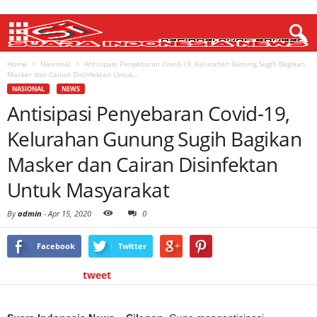
Home
Nasional
Antisipasi Penyebaran Covid-19, Kelurahan Gunung Sugih Bagikan
Masker dan Cairan Disinfektan Untuk...
NASIONAL
NEWS
Antisipasi Penyebaran Covid-19,
Kelurahan Gunung Sugih Bagikan
Masker dan Cairan Disinfektan
Untuk Masyarakat
By
admin
-
Apr 15, 2020
0
Facebook
Twitter
tweet