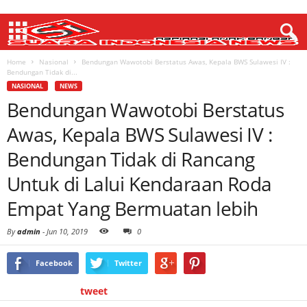
Home
Nasional
Bendungan Wawotobi Berstatus Awas, Kepala BWS Sulawesi IV :
Bendungan Tidak di...
NASIONAL
NEWS
Bendungan Wawotobi Berstatus
Awas, Kepala BWS Sulawesi IV :
Bendungan Tidak di Rancang
Untuk di Lalui Kendaraan Roda
Empat Yang Bermuatan lebih
By
admin
-
Jun 10, 2019
0
Facebook
Twitter
tweet