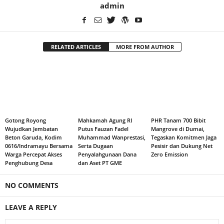
admin
RELATED ARTICLES
MORE FROM AUTHOR
Gotong Royong
Mahkamah Agung RI
PHR Tanam 700 Bibit
Wujudkan Jembatan
Putus Fauzan Fadel
Mangrove di Dumai,
Beton Garuda, Kodim
Muhammad Wanprestasi,
Tegaskan Komitmen Jaga
0616/Indramayu Bersama
Serta Dugaan
Pesisir dan Dukung Net
Warga Percepat Akses
Penyalahgunaan Dana
Zero Emission
Penghubung Desa
dan Aset PT GME
NO COMMENTS
LEAVE A REPLY