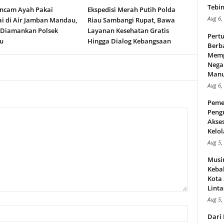
Tebin
ncam Ayah Pakai
Ekspedisi Merah Putih Polda
Aug 6,
i di Air Jamban Mandau,
Riau Sambangi Rupat, Bawa
 Diamankan Polsek
Layanan Kesehatan Gratis
Pert
u
Hingga Dialog Kebangsaan
Berba
Memp
Nega
Manus
Aug 6,
Peme
Peng
Akse
Kelol
Aug 5,
Musi
Kebak
Kota
Linta
Aug 5,
Dari 