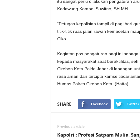
itu sangat perlu dilakukan pengaturan arus
Kedawung Kompol Suwitno, SH.MH.
“Petugas kepolisian tampil di pagi hari 
titik-titik ruas jalan rawan kemacetan ma
Ciko.
Kegiatan pos pengaturan pagi ini sebagai
kepada masyarakat saat beraktifitas, se
Cirebon Kota Polda Jabar di lapangan un
rasa aman dan tercipta kamseltibcarlanta
Humas Polres Cirebon Kota. (Hatta)
SHARE
Facebook
Twitter
Previous article
Kapolri : Profesi Satpam Mulia, San