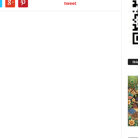
tweet
Ikl