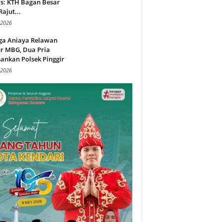
s: KTH Bagan Besar
Rajut...
 2026
ga Aniaya Relawan
r MBG, Dua Pria
ankan Polsek Pinggir
 2026