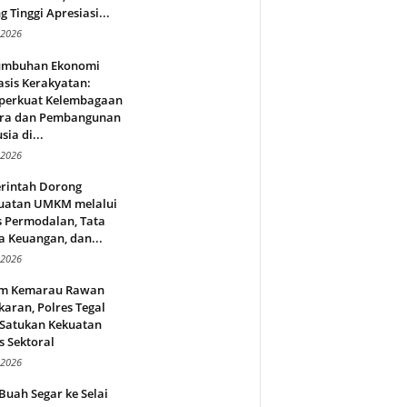
g Tinggi Apresiasi...
 2026
umbuhan Ekonomi
sis Kerakyatan:
erkuat Kelembagaan
ra dan Pembangunan
ia di...
 2026
rintah Dorong
uatan UMKM melalui
s Permodalan, Tata
a Keuangan, dan...
 2026
m Kemarau Rawan
aran, Polres Tegal
 Satukan Kekuatan
s Sektoral
 2026
Buah Segar ke Selai