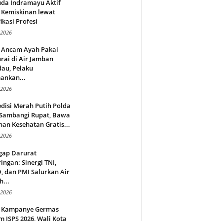
da Indramayu Aktif
 Kemiskinan lewat
fikasi Profesi
 2026
 Ancam Ayah Pakai
rai di Air Jamban
au, Pelaku
ankan...
 2026
disi Merah Putih Polda
 Sambangi Rupat, Bawa
an Kesehatan Gratis...
 2026
gap Darurat
ingan: Sinergi TNI,
 dan PMI Salurkan Air
h...
 2026
 Kampanye Germas
 ISPS 2026, Wali Kota