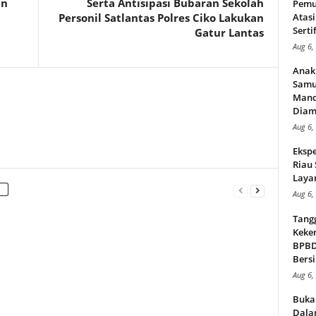
an
Serta Antisipasi Bubaran Sekolah
Pemu
Personil Satlantas Polres Ciko Lakukan
Atasi
Serti
Gatur Lantas
Aug 6,
Anak
Samu
Mand
Diam
Aug 6,
Ekspe
Riau
Layan
Aug 6,
Tang
Keker
BPBD,
Bersi
Aug 6,
Buka
Dalam