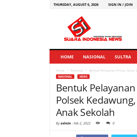
THURSDAY, AUGUST 6, 2026
SIGN IN / JOIN
HOME
NASIONAL
SULTRA
Home
Nasional
Bentuk Pelayanan Prima, Gatur L
NASIONAL
NEWS
Bentuk Pelayanan 
Polsek Kedawung,
Anak Sekolah
By
admin
-
Feb 2, 2022
0