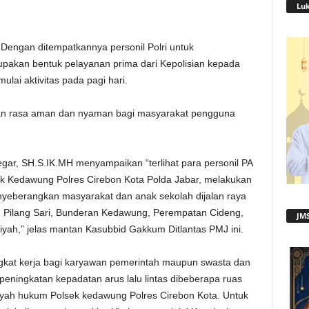
Lu
Dengan ditempatkannya personil Polri untuk
upakan bentuk pelayanan prima dari Kepolisian kepada
lai aktivitas pada pagi hari.
kan rasa aman dan nyaman bagi masyarakat pengguna
egar, SH.S.IK.MH menyampaikan “terlihat para personil PA
k Kedawung Polres Cirebon Kota Polda Jabar, melakukan
nyeberangkan masyarakat dan anak sekolah dijalan raya
n Pilang Sari, Bunderan Kedawung, Perempatan Cideng,
JMS
,” jelas mantan Kasubbid Gakkum Ditlantas PMJ ini.
angkat kerja bagi karyawan pemerintah maupun swasta dan
 peningkatan kepadatan arus lalu lintas dibeberapa ruas
ayah hukum Polsek kedawung Polres Cirebon Kota. Untuk