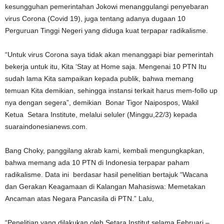
kesungguhan pemerintahan Jokowi menanggulangi penyebaran
virus Corona (Covid 19), juga tentang adanya dugaan 10
Perguruan Tinggi Negeri yang diduga kuat terpapar radikalisme.
“Untuk virus Corona saya tidak akan menanggapi biar pemerintah
bekerja untuk itu, Kita ‘Stay at Home saja. Mengenai 10 PTN Itu
sudah lama Kita sampaikan kepada publik, bahwa memang
temuan Kita demikian, sehingga instansi terkait harus mem-follo up
nya dengan segera”, demikian Bonar Tigor Naipospos, Wakil
Ketua Setara Institute, melalui seluler (Minggu,22/3) kepada
suaraindonesianews.com.
Bang Choky, panggilang akrab kami, kembali mengungkapkan,
bahwa memang ada 10 PTN di Indonesia terpapar paham
radikalisme. Data ini berdasar hasil penelitian bertajuk “Wacana
dan Gerakan Keagamaan di Kalangan Mahasiswa: Memetakan
Ancaman atas Negara Pancasila di PTN.” Lalu,
“Penelitian yang dilakukan oleh Setara Institut selama Februari –