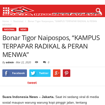
Home
Nasional
Bonar Tigor Naipospos, “KAMPUS TERPAPAR RADIKAL & PERAN
MENWA”
NASIONAL
NEWS
Bonar Tigor Naipospos, “KAMPUS
TERPAPAR RADIKAL & PERAN
MENWA”
By
admin
-
Mar 22, 2020
0
Facebook
Twitter
tweet
Suara Indonesia News – Jakarta.
Saat ini sedang viral di media
sosial maupun warung warung kopi pinggir jalan, tentang