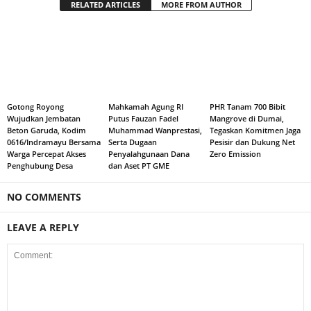
RELATED ARTICLES
MORE FROM AUTHOR
Gotong Royong
Mahkamah Agung RI
PHR Tanam 700 Bibit
Wujudkan Jembatan
Putus Fauzan Fadel
Mangrove di Dumai,
Beton Garuda, Kodim
Muhammad Wanprestasi,
Tegaskan Komitmen Jaga
0616/Indramayu Bersama
Serta Dugaan
Pesisir dan Dukung Net
Warga Percepat Akses
Penyalahgunaan Dana
Zero Emission
Penghubung Desa
dan Aset PT GME
NO COMMENTS
LEAVE A REPLY