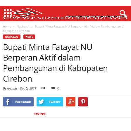
Home
Nasional
Bupati Minta Fatayat NU Berperan Aktif dalam Pembangunan di
Kabupaten Cirebon
NASIONAL
NEWS
Bupati Minta Fatayat NU
Berperan Aktif dalam
Pembangunan di Kabupaten
Cirebon
By
admin
-
Dec 5, 2021
0
Facebook
Twitter
tweet