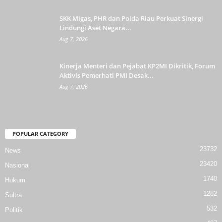
SKK Migas, PHR dan Polda Riau Perkuat Sinergi
Lindungi Aset Negara...
Aug 7, 2026
Kinerja Menteri dan Pejabat KP2MI Dikritik, Forum
Aktivis Pemerhati PMI Desak...
Aug 7, 2026
POPULAR CATEGORY
23732
News
23420
Nasional
1740
Hukum
1282
Sultra
532
Politik