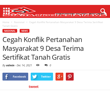
Home
Nasional
Cegah Konflik Pertanahan Masyarakat 9 Desa Terima Sertifikat
Tanah Gratis
NASIONAL
NEWS
Cegah Konflik Pertanahan
Masyarakat 9 Desa Terima
Sertifikat Tanah Gratis
By
admin
-
Dec 14, 2021
0
Facebook
Twitter
tweet