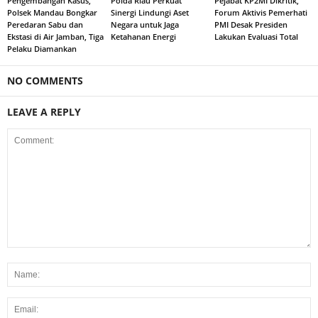
Pengembangan Kasus,
Polda Riau Perkuat
Pejabat KP2MI Dikritik,
Polsek Mandau Bongkar
Sinergi Lindungi Aset
Forum Aktivis Pemerhati
Peredaran Sabu dan
Negara untuk Jaga
PMI Desak Presiden
Ekstasi di Air Jamban, Tiga
Ketahanan Energi
Lakukan Evaluasi Total
Pelaku Diamankan
NO COMMENTS
LEAVE A REPLY