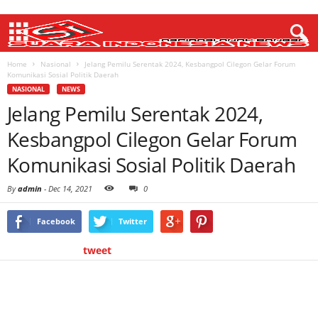
Home
Nasional
Jelang Pemilu Serentak 2024, Kesbangpol Cilegon Gelar Forum
Komunikasi Sosial Politik Daerah
NASIONAL
NEWS
Jelang Pemilu Serentak 2024,
Kesbangpol Cilegon Gelar Forum
Komunikasi Sosial Politik Daerah
By
admin
-
Dec 14, 2021
0
Facebook
Twitter
tweet