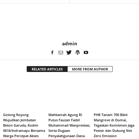
admin
RELATED ARTICLES
MORE FROM AUTHOR
Gotong Royong
Mahkamah Agung RI
PHR Tanam 700 Bibit
Wujudkan Jembatan
Putus Fauzan Fadel
Mangrove di Dumai,
Beton Garuda, Kodim
Muhammad Wanprestasi,
Tegaskan Komitmen Jaga
0616/Indramayu Bersama
Serta Dugaan
Pesisir dan Dukung Net
Warga Percepat Akses
Penyalahgunaan Dana
Zero Emission