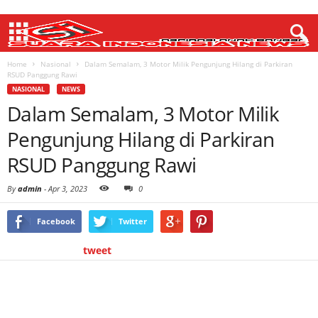
Home
Nasional
Dalam Semalam, 3 Motor Milik Pengunjung Hilang di Parkiran
RSUD Panggung Rawi
NASIONAL
NEWS
Dalam Semalam, 3 Motor Milik
Pengunjung Hilang di Parkiran
RSUD Panggung Rawi
By
admin
-
Apr 3, 2023
0
Facebook
Twitter
tweet