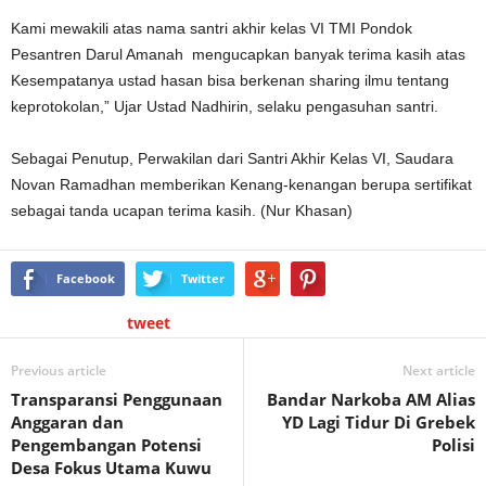
Kami mewakili atas nama santri akhir kelas VI TMI Pondok
Pesantren Darul Amanah mengucapkan banyak terima kasih atas
Kesempatanya ustad hasan bisa berkenan sharing ilmu tentang
keprotokolan,” Ujar Ustad Nadhirin, selaku pengasuhan santri.
Sebagai Penutup, Perwakilan dari Santri Akhir Kelas VI, Saudara
Novan Ramadhan memberikan Kenang-kenangan berupa sertifikat
sebagai tanda ucapan terima kasih. (Nur Khasan)
Facebook
Twitter
tweet
Previous article
Next article
Transparansi Penggunaan
Bandar Narkoba AM Alias
Anggaran dan
YD Lagi Tidur Di Grebek
Pengembangan Potensi
Polisi
Desa Fokus Utama Kuwu