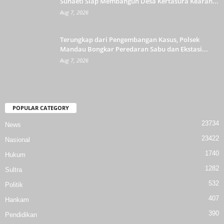
Suhaeti Siap Membangun Desa Kertasura Kearah...
Aug 7, 2026
Terungkap dari Pengembangan Kasus, Polsek
Mandau Bongkar Peredaran Sabu dan Ekstasi...
Aug 7, 2026
POPULAR CATEGORY
23734
News
23422
Nasional
1740
Hukum
1282
Sultra
532
Politik
407
Hankam
390
Pendidikan