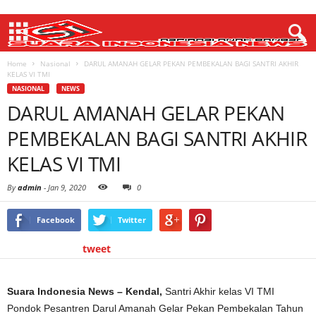
Home
Nasional
DARUL AMANAH GELAR PEKAN PEMBEKALAN BAGI SANTRI AKHIR
KELAS VI TMI
NASIONAL
NEWS
DARUL AMANAH GELAR PEKAN
PEMBEKALAN BAGI SANTRI AKHIR
KELAS VI TMI
By
admin
-
Jan 9, 2020
0
Facebook
Twitter
tweet
Suara Indonesia News – Kendal,
Santri Akhir kelas VI TMI
Pondok Pesantren Darul Amanah Gelar Pekan Pembekalan Tahun