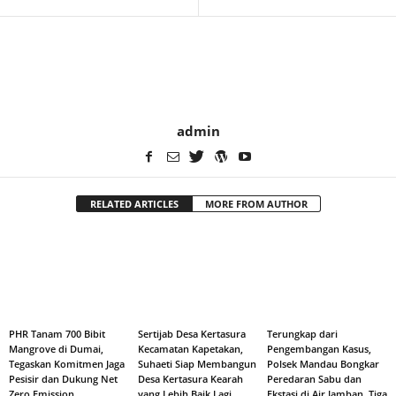
admin
RELATED ARTICLES
MORE FROM AUTHOR
PHR Tanam 700 Bibit
Sertijab Desa Kertasura
Terungkap dari
Mangrove di Dumai,
Kecamatan Kapetakan,
Pengembangan Kasus,
Tegaskan Komitmen Jaga
Suhaeti Siap Membangun
Polsek Mandau Bongkar
Pesisir dan Dukung Net
Desa Kertasura Kearah
Peredaran Sabu dan
Zero Emission
yang Lebih Baik Lagi
Ekstasi di Air Jamban, Tiga