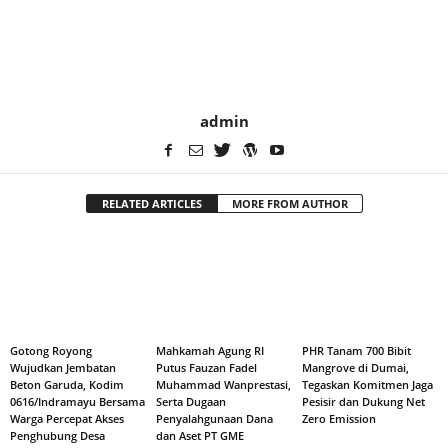
admin
RELATED ARTICLES
MORE FROM AUTHOR
Gotong Royong
Mahkamah Agung RI
PHR Tanam 700 Bibit
Wujudkan Jembatan
Putus Fauzan Fadel
Mangrove di Dumai,
Beton Garuda, Kodim
Muhammad Wanprestasi,
Tegaskan Komitmen Jaga
0616/Indramayu Bersama
Serta Dugaan
Pesisir dan Dukung Net
Warga Percepat Akses
Penyalahgunaan Dana
Zero Emission
Penghubung Desa
dan Aset PT GME