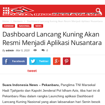
Home
Hankam
Dashboard Lancang Kuning Akan Resmi Menjadi Aplikasi Nusantara
HANKAM
NASIONAL
NEWS
Dashboard Lancang Kuning Akan
Resmi Menjadi Aplikasi Nusantara
By
admin
-
Mar 9, 2020
0
Facebook
Twitter
tweet
Suara Indonesia News – Pekanbaru,
Panglima TNI Marsekal
Hadi Tjahjanto dan Kapolri Jenderal Pol Idham Azis, tiba hari ini di
Pekanbaru Riau dalam rangka Launching aplikasi Dashboard
Lancang Kuning Nasional yang akan laksanakan hari Senin besok