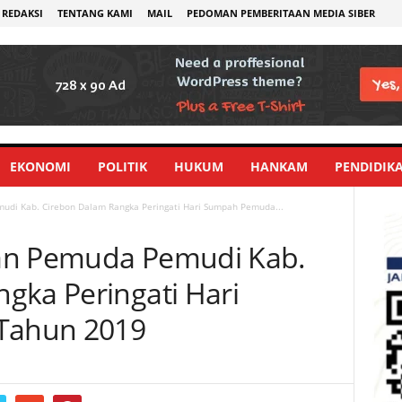
REDAKSI
TENTANG KAMI
MAIL
PEDOMAN PEMBERITAAN MEDIA SIBER
EKONOMI
POLITIK
HUKUM
HANKAM
PENDIDIK
udi Kab. Cirebon Dalam Rangka Peringati Hari Sumpah Pemuda...
an Pemuda Pemudi Kab.
gka Peringati Hari
Tahun 2019