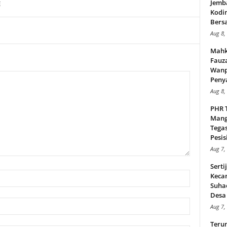
Jemb
E
Kodi
Bers
Aug 8,
Mahk
Fauz
Wanp
Peny
Aug 8,
PHR 
Mang
Tega
Pesisi
Aug 7,
Serti
Keca
Suha
Desa 
Aug 7,
Teru