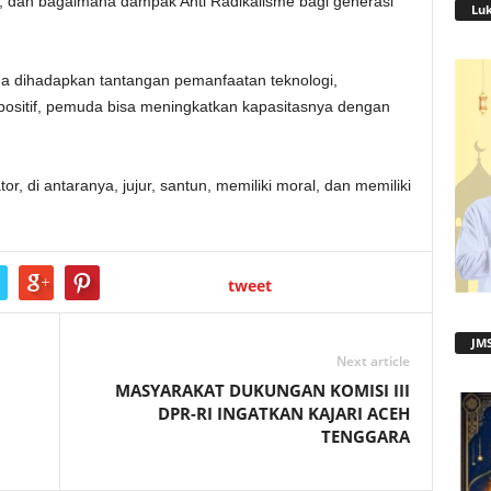
, dan bagaimana dampak Anti Radikalisme bagi generasi
Lu
uda dihadapkan tantangan pemanfaatan teknologi,
positif, pemuda bisa meningkatkan kapasitasnya dengan
r, di antaranya, jujur, santun, memiliki moral, dan memiliki
tweet
JMS
Next article
MASYARAKAT DUKUNGAN KOMISI III
DPR-RI INGATKAN KAJARI ACEH
TENGGARA