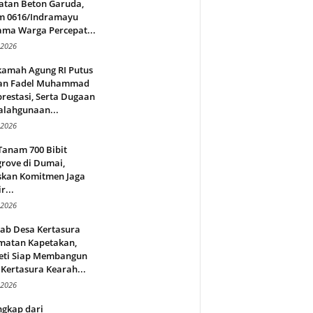
atan Beton Garuda,
m 0616/Indramayu
ama Warga Percepat...
 2026
amah Agung RI Putus
an Fadel Muhammad
restasi, Serta Dugaan
alahgunaan...
 2026
Tanam 700 Bibit
rove di Dumai,
skan Komitmen Jaga
r...
 2026
jab Desa Kertasura
matan Kapetakan,
eti Siap Membangun
Kertasura Kearah...
 2026
ngkap dari