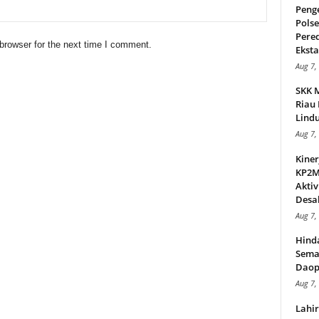
Peng
Pols
Pere
browser for the next time I comment.
Ekstas
Aug 7,
SKK 
Riau 
Lindu
Aug 7,
Kiner
KP2MI
Aktiv
Desak
Aug 7,
Hind
Sema
Daop
Aug 7,
Lahi