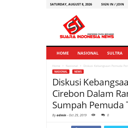
SATURDAY, AUGUST 8, 2026
SIGN IN / JOIN
HOME
NASIONAL
SULTRA
Home
Nasional
Diskusi Kebangsaan Pemuda Pem
NASIONAL
NEWS
Diskusi Kebangsa
Cirebon Dalam Ran
Sumpah Pemuda 
By
admin
-
Oct 29, 2019
0