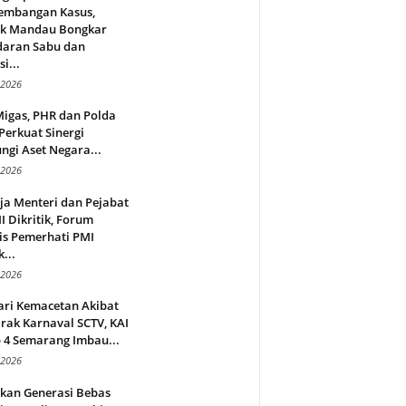
embangan Kasus,
ek Mandau Bongkar
daran Sabu dan
i...
 2026
Migas, PHR dan Polda
Perkuat Sinergi
ngi Aset Negara...
 2026
ja Menteri dan Pejabat
 Dikritik, Forum
is Pemerhati PMI
...
 2026
ari Kemacetan Akibat
rak Karnaval SCTV, KAI
 4 Semarang Imbau...
 2026
rkan Generasi Bebas