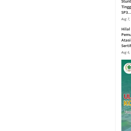
Stunt
Tingg
SP3..
Aug 7,
Hila
Pemu
Atasi
Serti
Aug 6,