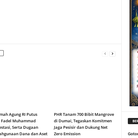
ah Agung RI Putus
PHR Tanam 700 Bibit Mangrove
n Fadel Muhammad
di Dumai, Tegaskan Komitmen
BER
stasi, Serta Dugaan
Jaga Pesisir dan Dukung Net
ahgunaan Dana dan Aset
Zero Emission
Goto