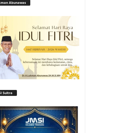
kman Abunawas
I Sultra