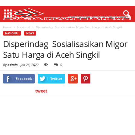
Home
Nasional
Disperindag Sosialisasikan Migor Satu Harga di Aceh Singkil
NASIONAL
NEWS
Disperindag Sosialisasikan Migor
Satu Harga di Aceh Singkil
By
admin
-
Jan 26, 2022
0
Facebook
Twitter
tweet