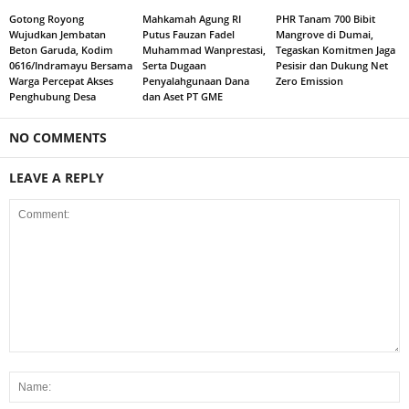
Gotong Royong
Mahkamah Agung RI
PHR Tanam 700 Bibit
Wujudkan Jembatan
Putus Fauzan Fadel
Mangrove di Dumai,
Beton Garuda, Kodim
Muhammad Wanprestasi,
Tegaskan Komitmen Jaga
0616/Indramayu Bersama
Serta Dugaan
Pesisir dan Dukung Net
Warga Percepat Akses
Penyalahgunaan Dana
Zero Emission
Penghubung Desa
dan Aset PT GME
NO COMMENTS
LEAVE A REPLY