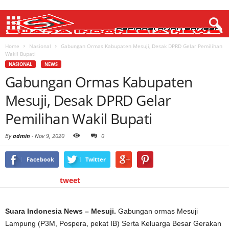
Home
Nasional
Gabungan Ormas Kabupaten Mesuji, Desak DPRD Gelar Pemilihan
Wakil Bupati
NASIONAL
NEWS
Gabungan Ormas Kabupaten
Mesuji, Desak DPRD Gelar
Pemilihan Wakil Bupati
By
admin
-
Nov 9, 2020
0
Facebook
Twitter
tweet
Suara Indonesia News – Mesuji.
Gabungan ormas Mesuji
Lampung (P3M, Pospera, pekat IB) Serta Keluarga Besar Gerakan