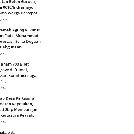
atan Beton Garuda,
m 0616/Indramayu
ama Warga Percepat...
 2026
amah Agung RI Putus
an Fadel Muhammad
restasi, Serta Dugaan
alahgunaan...
 2026
Tanam 700 Bibit
rove di Dumai,
skan Komitmen Jaga
r...
 2026
jab Desa Kertasura
matan Kapetakan,
eti Siap Membangun
Kertasura Kearah...
 2026
ngkap dari