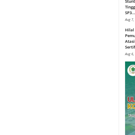
Stunt
Tingg
SP3..
Aug 7,
Hila
Pemu
Atasi
Serti
Aug 6,