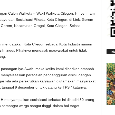
an Calon Walikota – Wakil Walikota Cilegon, H. Iye Imam
ye dan Sosialisasi Pilkada Kota Cilegon, di Link. Gerem
 Gerem, Kecamatan Grogol, Kota Cilegon, Selasa,
n mengatakan Kota Cilegon sebagai Kota Industri namun
ih tinggi. Pihaknya mengajak masyarakat untuk tidak
Ikl
ang.
lih pasangan Iye-Awab, maka ketika kami diberikan amanah
n menyelesaikan persoalan pengangguran disini, dengan
ar kita ada perekrutkan karyawan diutamakan masyarakat
uk tanggal 9 desember untuk datang ke TPS,” katanya.
.H menyampaikan sosialisasi terbatas ini dihadiri 50 orang,
 semangat warga sangat tinggi. dalam hal target