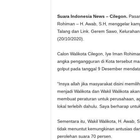
Suara Indonesia News – Cilegon.
Pasang
Rohiman – H. Awab, S.H, menggelar kampa
Talang dan Link. Gerem Sawo, Kelurahan
(20/10/2020).
Calon Walikota Cilegon, Iye Iman Rohima
angka pengangguran di Kota tersebut mas
golput pada tanggal 9 Desember mendat
“Insya allah jika masyarakat disini memi
menjadi Walikota dan Wakil Walikota aka
membuat peraturan untuk perusahaan, ag
lokal terlebih dahulu. Saya berharap unt
Sementara itu, Wakil Walikota, H. Awab, S
tidak menuntut kemungkinan antusias dan
perolehan suara 70 persen.