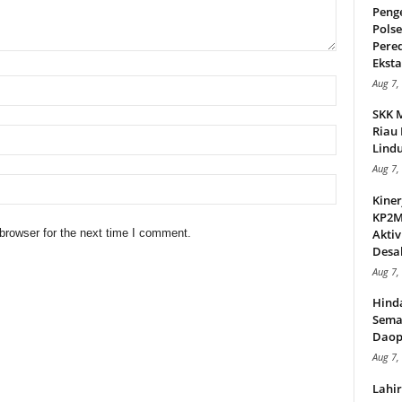
Peng
Pols
Pere
Ekstas
Aug 7,
SKK 
Riau 
Lindu
Aug 7,
Kiner
KP2MI
browser for the next time I comment.
Aktiv
Desak
Aug 7,
Hind
Sema
Daop
Aug 7,
Lahi