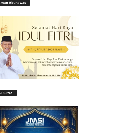
kman Abunawas
I Sultra