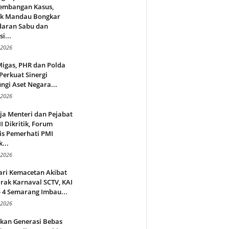
embangan Kasus,
ek Mandau Bongkar
daran Sabu dan
i...
 2026
Migas, PHR dan Polda
Perkuat Sinergi
ngi Aset Negara...
 2026
ja Menteri dan Pejabat
 Dikritik, Forum
is Pemerhati PMI
...
 2026
ari Kemacetan Akibat
rak Karnaval SCTV, KAI
 4 Semarang Imbau...
 2026
rkan Generasi Bebas