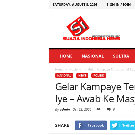
SATURDAY, AUGUST 8, 2026
SIGN IN / JOIN
HOME
NASIONAL
SULTRA
Home
Nasional
Gelar Kampaye Terbatas, Ini Pe
NASIONAL
NEWS
POLITIK
Gelar Kampaye Ter
Iye – Awab Ke Mas
By
admin
-
Oct 22, 2020
0
SHARE
Facebook
Twitter