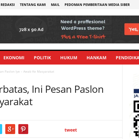
REDAKSI
TENTANG KAMI
MAIL
PEDOMAN PEMBERITAAN MEDIA SIBER
EKONOMI
POLITIK
HUKUM
HANKAM
PENDIDIK
san Paslon Iye – Awab Ke Masyarakat
batas, Ini Pesan Paslon
yarakat
tweet