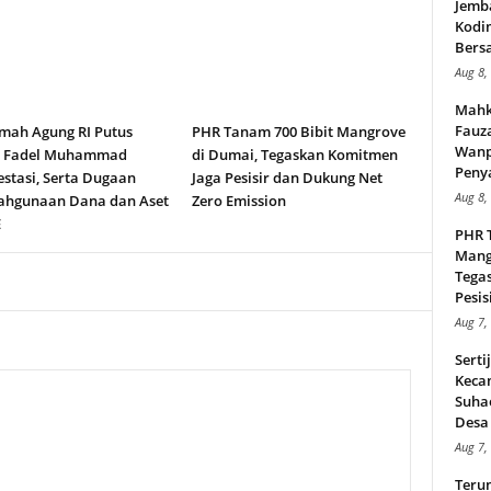
Jemb
Kodi
Bers
Aug 8,
Mahk
Fauz
ah Agung RI Putus
PHR Tanam 700 Bibit Mangrove
Wanp
n Fadel Muhammad
di Dumai, Tegaskan Komitmen
Peny
stasi, Serta Dugaan
Jaga Pesisir dan Dukung Net
Aug 8,
ahgunaan Dana dan Aset
Zero Emission
E
PHR 
Mang
Tega
Pesisi
Aug 7,
Serti
Keca
Suha
Desa 
Aug 7,
Teru