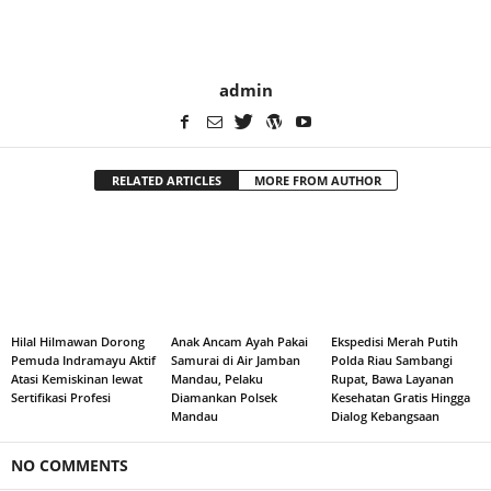
admin
RELATED ARTICLES
MORE FROM AUTHOR
Hilal Hilmawan Dorong
Anak Ancam Ayah Pakai
Ekspedisi Merah Putih
Pemuda Indramayu Aktif
Samurai di Air Jamban
Polda Riau Sambangi
Atasi Kemiskinan lewat
Mandau, Pelaku
Rupat, Bawa Layanan
Sertifikasi Profesi
Diamankan Polsek
Kesehatan Gratis Hingga
Mandau
Dialog Kebangsaan
NO COMMENTS