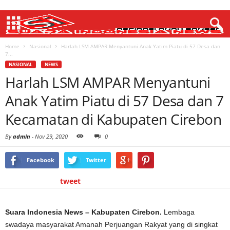
Home
Nasional
Harlah LSM AMPAR Menyantuni Anak Yatim Piatu di 57 Desa dan
7...
NASIONAL
NEWS
Harlah LSM AMPAR Menyantuni
Anak Yatim Piatu di 57 Desa dan 7
Kecamatan di Kabupaten Cirebon
By
admin
-
Nov 29, 2020
0
Facebook
Twitter
tweet
Suara Indonesia News – Kabupaten Cirebon.
Lembaga
swadaya masyarakat Amanah Perjuangan Rakyat yang di singkat