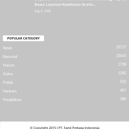
Bawa Layanan Kesehatan Gratis...
Aug 6, 2026
POPULAR CATEGORY
23727
News
23415
Nasional
1739
Hukum
1282
Sultra
532
Politik
407
Hankam
390
Pendidikan
© Copyright 2015 l PT. Farid Perkasa Indonesia