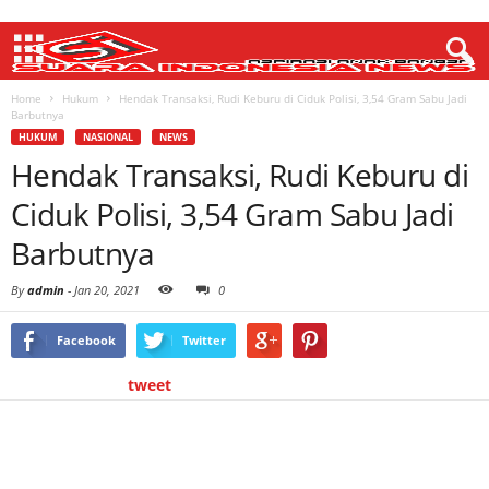
Home
Hukum
Hendak Transaksi, Rudi Keburu di Ciduk Polisi, 3,54 Gram Sabu Jadi
Barbutnya
HUKUM
NASIONAL
NEWS
Hendak Transaksi, Rudi Keburu di
Ciduk Polisi, 3,54 Gram Sabu Jadi
Barbutnya
By
admin
-
Jan 20, 2021
0
Facebook
Twitter
tweet