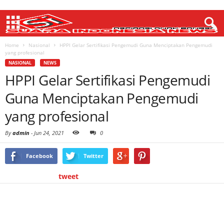
Home
Nasional
HPPI Gelar Sertifikasi Pengemudi Guna Menciptakan Pengemudi
yang profesional
NASIONAL
NEWS
HPPI Gelar Sertifikasi Pengemudi
Guna Menciptakan Pengemudi
yang profesional
By
admin
-
Jun 24, 2021
0
Facebook
Twitter
tweet