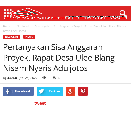
Home
Nasional
Pertanyakan Sisa Anggaran Proyek, Rapat Desa Ulee Blang Nisam
Nyaris Adu jotos
NASIONAL
NEWS
Pertanyakan Sisa Anggaran
Proyek, Rapat Desa Ulee Blang
Nisam Nyaris Adu jotos
By
admin
-
Jun 24, 2021
0
Facebook
Twitter
tweet