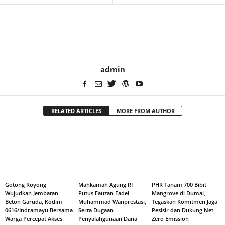
admin
RELATED ARTICLES
MORE FROM AUTHOR
Gotong Royong
Mahkamah Agung RI
PHR Tanam 700 Bibit
Wujudkan Jembatan
Putus Fauzan Fadel
Mangrove di Dumai,
Beton Garuda, Kodim
Muhammad Wanprestasi,
Tegaskan Komitmen Jaga
0616/Indramayu Bersama
Serta Dugaan
Pesisir dan Dukung Net
Warga Percepat Akses
Penyalahgunaan Dana
Zero Emission