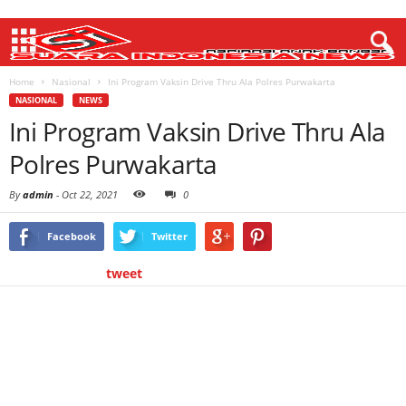
Home
Nasional
Ini Program Vaksin Drive Thru Ala Polres Purwakarta
NASIONAL
NEWS
Ini Program Vaksin Drive Thru Ala
Polres Purwakarta
By
admin
-
Oct 22, 2021
0
Facebook
Twitter
tweet