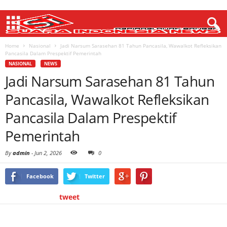
Home
Nasional
Jadi Narsum Sarasehan 81 Tahun Pancasila, Wawalkot Refleksikan
Pancasila Dalam Prespektif Pemerintah
NASIONAL
NEWS
Jadi Narsum Sarasehan 81 Tahun
Pancasila, Wawalkot Refleksikan
Pancasila Dalam Prespektif
Pemerintah
By
admin
-
Jun 2, 2026
0
Facebook
Twitter
tweet