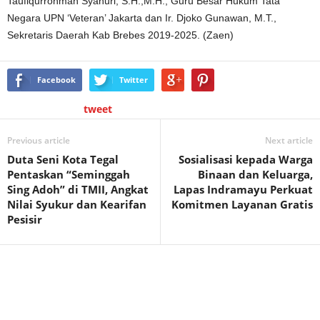
Taufiqurrohman Syahuri, S.H.,M.H., Guru Besar Hukum Tata
Negara UPN ‘Veteran’ Jakarta dan Ir. Djoko Gunawan, M.T.,
Sekretaris Daerah Kab Brebes 2019-2025. (Zaen)
Facebook
Twitter
tweet
Previous article
Next article
Duta Seni Kota Tegal
Sosialisasi kepada Warga
Pentaskan “Seminggah
Binaan dan Keluarga,
Sing Adoh” di TMII, Angkat
Lapas Indramayu Perkuat
Nilai Syukur dan Kearifan
Komitmen Layanan Gratis
Pesisir