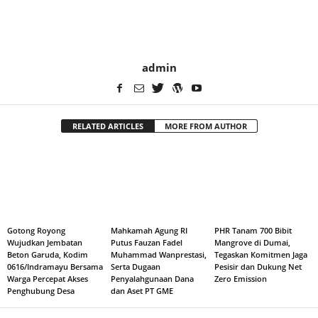
admin
RELATED ARTICLES
MORE FROM AUTHOR
Gotong Royong
Mahkamah Agung RI
PHR Tanam 700 Bibit
Wujudkan Jembatan
Putus Fauzan Fadel
Mangrove di Dumai,
Beton Garuda, Kodim
Muhammad Wanprestasi,
Tegaskan Komitmen Jaga
0616/Indramayu Bersama
Serta Dugaan
Pesisir dan Dukung Net
Warga Percepat Akses
Penyalahgunaan Dana
Zero Emission
Penghubung Desa
dan Aset PT GME