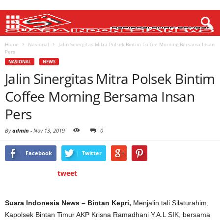
Home
Nasional
Jalin Sinergitas Mitra Polsek Bintim Coffee Morning Bersama Insan
Pers
NASIONAL
NEWS
Jalin Sinergitas Mitra Polsek Bintim
Coffee Morning Bersama Insan
Pers
By
admin
-
Nov 13, 2019
0
Facebook
Twitter
tweet
Suara Indonesia News – Bintan Kepri,
Menjalin tali Silaturahim,
Kapolsek Bintan Timur AKP Krisna Ramadhani Y.A.L SIK, bersama