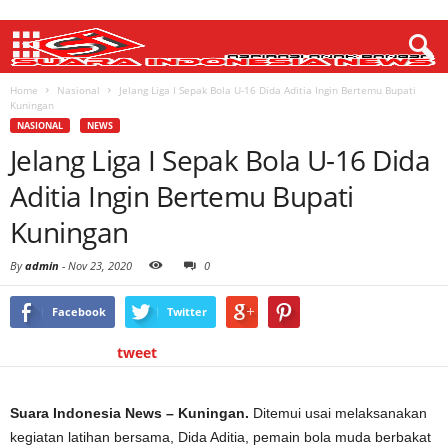
Home
Nasional
Jelang Liga I Sepak Bola U-16 Dida Aditia Ingin Bertemu Bupati
Kuningan
NASIONAL
NEWS
Jelang Liga I Sepak Bola U-16 Dida
Aditia Ingin Bertemu Bupati
Kuningan
By
admin
-
Nov 23, 2020
0
Facebook
Twitter
tweet
Suara Indonesia News – Kuningan.
Ditemui usai melaksanakan
kegiatan latihan bersama, Dida Aditia, pemain bola muda berbakat