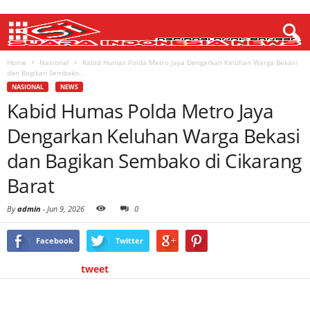
Home
Nasional
Kabid Humas Polda Metro Jaya Dengarkan Keluhan Warga Bekasi
dan Bagikan Sembako...
NASIONAL
NEWS
Kabid Humas Polda Metro Jaya
Dengarkan Keluhan Warga Bekasi
dan Bagikan Sembako di Cikarang
Barat
By
admin
-
Jun 9, 2026
0
Facebook
Twitter
tweet