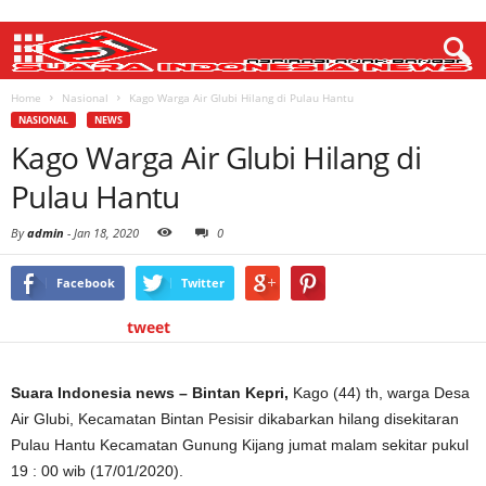
Home
Nasional
Kago Warga Air Glubi Hilang di Pulau Hantu
NASIONAL
NEWS
Kago Warga Air Glubi Hilang di
Pulau Hantu
By
admin
-
Jan 18, 2020
0
Facebook
Twitter
tweet
Suara Indonesia news – Bintan Kepri,
Kago (44) th, warga Desa
Air Glubi, Kecamatan Bintan Pesisir dikabarkan hilang disekitaran
Pulau Hantu Kecamatan Gunung Kijang jumat malam sekitar pukul
19 : 00 wib (17/01/2020).