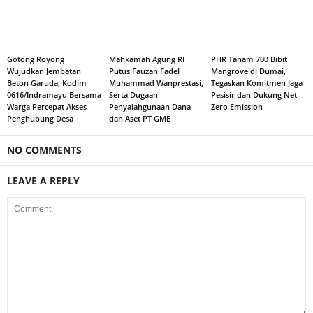
Gotong Royong
Mahkamah Agung RI
PHR Tanam 700 Bibit
Wujudkan Jembatan
Putus Fauzan Fadel
Mangrove di Dumai,
Beton Garuda, Kodim
Muhammad Wanprestasi,
Tegaskan Komitmen Jaga
0616/Indramayu Bersama
Serta Dugaan
Pesisir dan Dukung Net
Warga Percepat Akses
Penyalahgunaan Dana
Zero Emission
Penghubung Desa
dan Aset PT GME
NO COMMENTS
LEAVE A REPLY