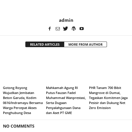
admin
RELATED ARTICLES
MORE FROM AUTHOR
Gotong Royong
Mahkamah Agung RI
PHR Tanam 700 Bibit
Wujudkan Jembatan
Putus Fauzan Fadel
Mangrove di Dumai,
Beton Garuda, Kodim
Muhammad Wanprestasi,
Tegaskan Komitmen Jaga
0616/Indramayu Bersama
Serta Dugaan
Pesisir dan Dukung Net
Warga Percepat Akses
Penyalahgunaan Dana
Zero Emission
Penghubung Desa
dan Aset PT GME
NO COMMENTS