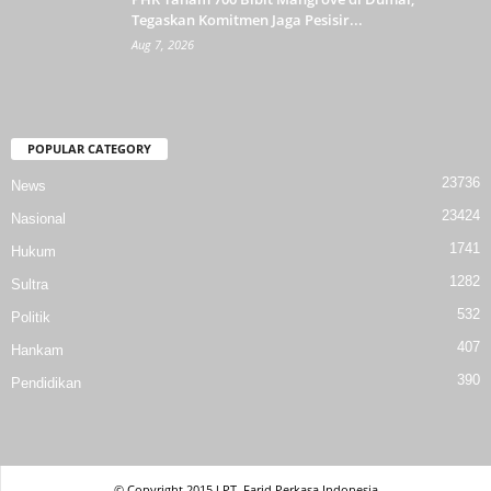
Tegaskan Komitmen Jaga Pesisir...
Aug 7, 2026
POPULAR CATEGORY
23736
News
23424
Nasional
1741
Hukum
1282
Sultra
532
Politik
407
Hankam
390
Pendidikan
© Copyright 2015 l PT. Farid Perkasa Indonesia