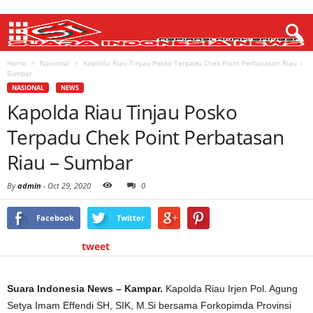
Home
Nasional
Kapolda Riau Tinjau Posko Terpadu Chek Point Perbatasan Riau –
Sumbar
NASIONAL
NEWS
Kapolda Riau Tinjau Posko
Terpadu Chek Point Perbatasan
Riau – Sumbar
By
admin
-
Oct 29, 2020
0
Facebook
Twitter
tweet
Suara Indonesia News – Kampar.
Kapolda Riau Irjen Pol. Agung
Setya Imam Effendi SH, SIK, M.Si bersama Forkopimda Provinsi