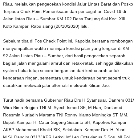
Riau, melakukan pengecekan kondisi Jalur Lintas Barat dan Posko
Terpadu Chek Point Pemeriksaan dan pencegahan Covid-19 di
Jalan lintas Riau – Sumbar KM 102 Desa Tanjung Alai Kec. XIII
Koto Kampar. Rabu siang (28/10/2020) lalu.
Sebelum tiba di Pos Check Point ini, Kapolda bersama rombongan
menyempatkan waktu meninjau kondisi jalan yang longsor di KM
92 Jalan Lintas Riau – Sumbar, dari hasil pengecekan separoh
bagian jalan mengalami amrul dan retak-retak, sehingga dilakukan
system buka tutup secara bergantian dari kedua arah untuk
kendaraan ringan, sementara untuk kendaraan berat seperti truk
diarahkan melewati jalur alternatif melewati Kiliran Jao.
Turut hadir bersama Gubernur Riau Drs H Syamsuar, Danrem 031/
Wira Bima Brigjen TNI M. Syech Ismed SE, M.Han, Danlanud
Roesmin Nurjadin Marsma TNI Ronny Irianto Moningka ST, MM,
Bupati Kampar H. Catur Sugeng Susanto SH, Kapolres Kampar
AKBP Mohammad Kholid SIK, Sekdakab. Kampar Drs. H. Yusri
M.Si, Dandim 0313/ KPR Letkol Inf Leo Octavianus S.Sos, MI.Pol