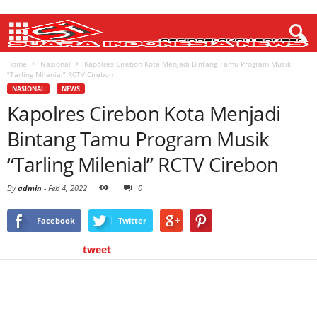
Home
Nasional
Kapolres Cirebon Kota Menjadi Bintang Tamu Program Musik
“Tarling Milenial” RCTV Cirebon
NASIONAL
NEWS
Kapolres Cirebon Kota Menjadi
Bintang Tamu Program Musik
“Tarling Milenial” RCTV Cirebon
By
admin
-
Feb 4, 2022
0
Facebook
Twitter
tweet