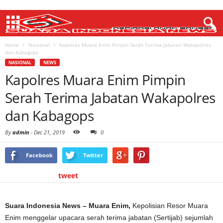
Home
Nasional
Kapolres Muara Enim Pimpin Serah Terima Jabatan Wakapolres
dan Kabagops
NASIONAL
NEWS
Kapolres Muara Enim Pimpin
Serah Terima Jabatan Wakapolres
dan Kabagops
By
admin
-
Dec 21, 2019
0
Facebook
Twitter
tweet
Suara Indonesia News – Muara Enim,
Kepolisian Resor Muara
Enim menggelar upacara serah terima jabatan (Sertijab) sejumlah