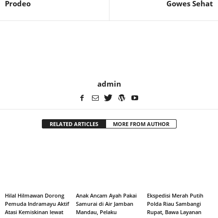
Prodeo
Gowes Sehat
admin
RELATED ARTICLES
MORE FROM AUTHOR
Hilal Hilmawan Dorong
Anak Ancam Ayah Pakai
Ekspedisi Merah Putih
Pemuda Indramayu Aktif
Samurai di Air Jamban
Polda Riau Sambangi
Atasi Kemiskinan lewat
Mandau, Pelaku
Rupat, Bawa Layanan