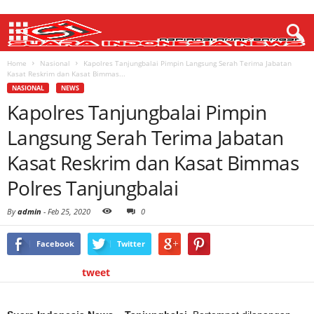
Home
Nasional
Kapolres Tanjungbalai Pimpin Langsung Serah Terima Jabatan
Kasat Reskrim dan Kasat Bimmas...
NASIONAL
NEWS
Kapolres Tanjungbalai Pimpin
Langsung Serah Terima Jabatan
Kasat Reskrim dan Kasat Bimmas
Polres Tanjungbalai
By
admin
-
Feb 25, 2020
0
Facebook
Twitter
tweet