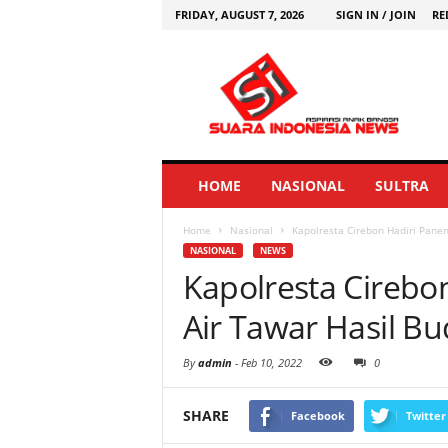
FRIDAY, AUGUST 7, 2026
SIGN IN / JOIN
RE
HOME
NASIONAL
SULTRA
Home
Nasional
Kapolresta Cirebon Hadiri Panen
NASIONAL
NEWS
Kapolresta Cirebo
Air Tawar Hasil Bu
By
admin
-
Feb 10, 2022
0
SHARE
Facebook
Twitter