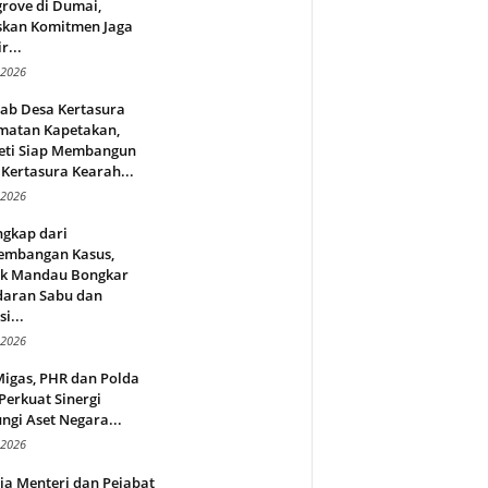
rove di Dumai,
skan Komitmen Jaga
r...
 2026
jab Desa Kertasura
matan Kapetakan,
eti Siap Membangun
Kertasura Kearah...
 2026
ngkap dari
embangan Kasus,
ek Mandau Bongkar
daran Sabu dan
i...
 2026
Migas, PHR dan Polda
Perkuat Sinergi
ngi Aset Negara...
 2026
ja Menteri dan Pejabat