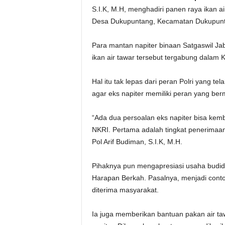
S.I.K, M.H, menghadiri panen raya ikan air
Desa Dukupuntang, Kecamatan Dukupunta
Para mantan napiter binaan Satgaswil Jab
ikan air tawar tersebut tergabung dala
Hal itu tak lepas dari peran Polri yang
agar eks napiter memiliki peran yang ber
“Ada dua persoalan eks napiter bisa kemb
NKRI. Pertama adalah tingkat penerimaa
Pol Arif Budiman, S.I.K, M.H.
Pihaknya pun mengapresiasi usaha budid
Harapan Berkah. Pasalnya, menjadi conto
diterima masyarakat.
Ia juga memberikan bantuan pakan air taw