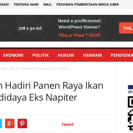
DAKSI
TENTANG KAMI
MAIL
PEDOMAN PEMBERITAAN MEDIA SIBER
EKONOMI
POLITIK
HUKUM
HANKAM
PENDIDIK
 Raya Ikan Air Tawar Hasil Budidaya Eks Napiter
n Hadiri Panen Raya Ikan
didaya Eks Napiter
tweet