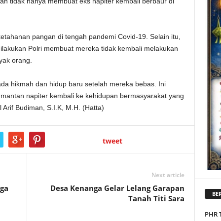
kan tidak hanya membuat eks napiter kembali berbaur di
ahanan pangan di tengah pandemi Covid-19. Selain itu,
ilakukan Polri membuat mereka tidak kembali melakukan
yak orang.
n, ada hikmah dan hidup baru setelah mereka bebas. Ini
ra mantan napiter kembali ke kehidupan bermasyarakat yang
Arif Budiman, S.I.K, M.H. (Hatta)
tweet
Next article
rga
Desa Kenanga Gelar Lelang Garapan
BER
Tanah Titi Sara
PHR 