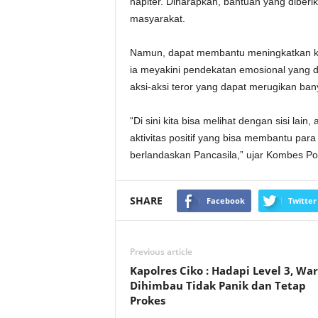
napiter. Diharapkan, bantuan yang diberi
masyarakat.
Namun, dapat membantu meningkatkan ket
ia meyakini pendekatan emosional yang d
aksi-aksi teror yang dapat merugikan ban
“Di sini kita bisa melihat dengan sisi lai
aktivitas positif yang bisa membantu pa
berlandaskan Pancasila,” ujar Kombes Pol 
SHARE
Facebook
Twitter
Previous article
Kapolres Ciko : Hadapi Level 3, Wa
Dihimbau Tidak Panik dan Tetap
Prokes