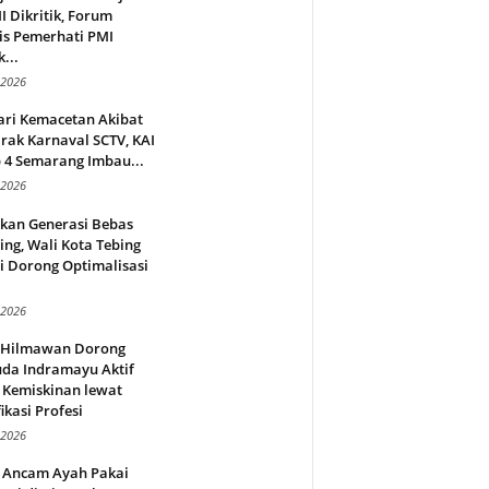
 Dikritik, Forum
is Pemerhati PMI
...
 2026
ari Kemacetan Akibat
rak Karnaval SCTV, KAI
 4 Semarang Imbau...
 2026
rkan Generasi Bebas
ing, Wali Kota Tebing
i Dorong Optimalisasi
.
 2026
l Hilmawan Dorong
da Indramayu Aktif
 Kemiskinan lewat
fikasi Profesi
 2026
 Ancam Ayah Pakai