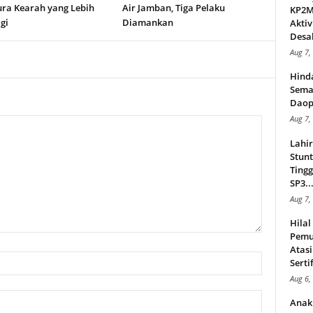
ura Kearah yang Lebih
Air Jamban, Tiga Pelaku
KP2MI
gi
Diamankan
Aktiv
Desak
Aug 7,
Hind
Sema
Daop
Aug 7,
Lahi
Stunt
Tingg
SP3..
Aug 7,
Hila
Pemu
Atasi
Serti
Aug 6,
Anak