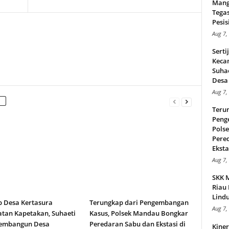
Mang
Tega
Pesisi
Aug 7,
Serti
Keca
Suha
Desa 
Aug 7,
Teru
Peng
Pols
Pere
Ekstas
Aug 7,
SKK 
Riau 
Lindu
b Desa Kertasura
Terungkap dari Pengembangan
Aug 7,
tan Kapetakan, Suhaeti
Kasus, Polsek Mandau Bongkar
embangun Desa
Peredaran Sabu dan Ekstasi di
Kiner