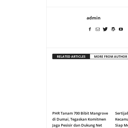
admin
RELATED ARTICLES
MORE FROM AUTHOR
PHR Tanam 700 Bibit Mangrove
Sertija
di Dumai, Tegaskan Komitmen
Kecama
Jaga Pesisir dan Dukung Net
Siap M