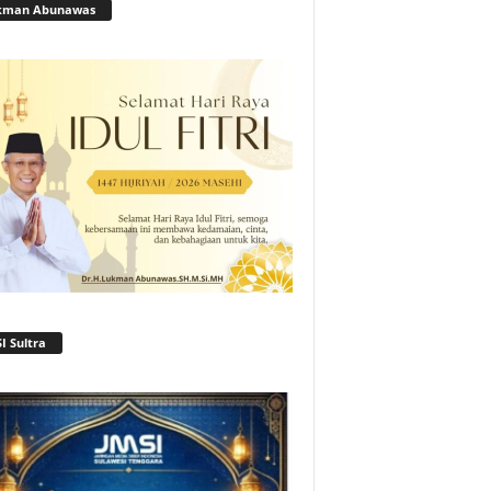
kman Abunawas
I Sultra